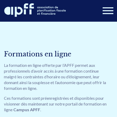
Devenir membre
Connexion
Nouvelles
FAQ
Formations en ligne
Nous joindre
La formation en ligne offerte par l’APFF permet aux
professionnels d’avoir accès à une formation continue
Postes disponibles
Campus APFF
malgré les contraintes d’horaire ou d’éloignement, leur
donnant ainsi la souplesse et l’autonomie que peut offrir la
Congrès 2026
À propos
Formations
formation en ligne.
Cours en ligne
Publications
Ces formations sont préenregistrées et disponibles pour
visionner dès maintenant sur notre portail de formation en
ligne
Campus APFF
.