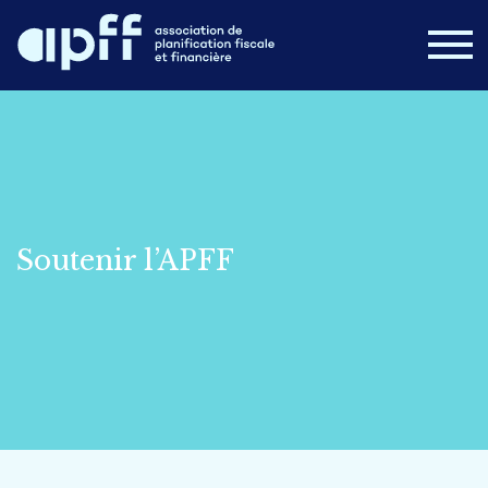
Devenir membre
Connexion
Nouvelles
FAQ
Nous joindre
Soutenir l’APFF
Postes disponibles
Campus APFF
Congrès 2026
À propos
Formations
Cours en ligne
Publications