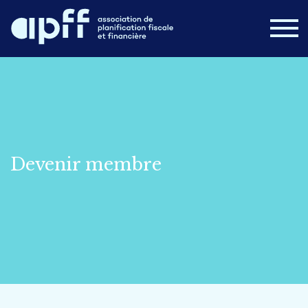
Devenir membre
Connexion
Nouvelles
FAQ
Nous joindre
Devenir membre
Postes disponibles
Campus APFF
Congrès 2026
À propos
Formations
Cours en ligne
Publications