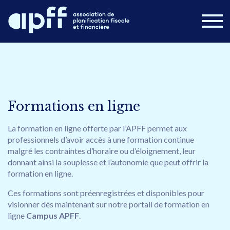
Devenir membre
Connexion
Nouvelles
FAQ
Formations en ligne
Nous joindre
La formation en ligne offerte par l’APFF permet aux
professionnels d’avoir accès à une formation continue
Postes disponibles
Campus APFF
malgré les contraintes d’horaire ou d’éloignement, leur
donnant ainsi la souplesse et l’autonomie que peut offrir la
Congrès 2026
À propos
Formations
formation en ligne.
Cours en ligne
Publications
Ces formations sont préenregistrées et disponibles pour
visionner dès maintenant sur notre portail de formation en
ligne
Campus APFF
.