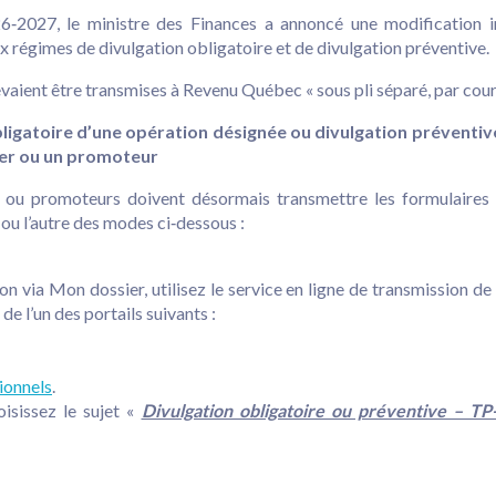
2027, le ministre des Finances a annoncé une modification i
x régimes de divulgation obligatoire et de divulgation préventive.
evaient être transmises à Revenu Québec « sous pli séparé, par cou
igatoire d’une opération désignée ou divulgation préventive
ller ou un promoteur
ers ou promoteurs doivent désormais transmettre les formulaire
ou l’autre des modes ci‑dessous :
on via Mon dossier, utilisez le service en ligne de transmission d
e l’un des portails suivants :
ionnels
.
isissez le sujet «
Divulgation obligatoire ou préventive – 