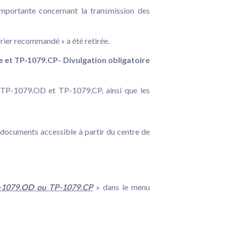
mportante concernant la transmission des
rrier recommandé » a été retirée.
 et TP‑1079.CP- Divulgation obligatoire
s TP-1079.OD et TP-1079.CP, ainsi que les
e documents accessible à partir du centre de
TP-1079.OD ou TP-1079.CP
» dans le menu