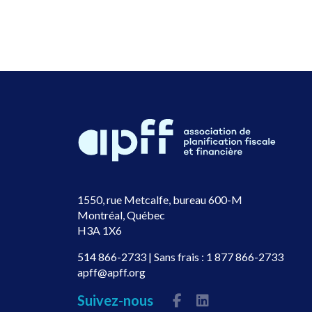
1550, rue Metcalfe, bureau 600-M
Montréal, Québec
H3A 1X6
514 866-2733
| Sans frais :
1 877 866-2733
apff@apff.org
Suivez-nous