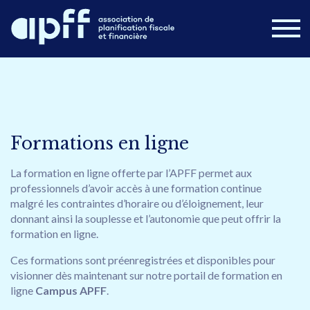
Devenir membre
Connexion
Nouvelles
FAQ
Formations en ligne
Nous joindre
La formation en ligne offerte par l’APFF permet aux
professionnels d’avoir accès à une formation continue
Postes disponibles
Campus APFF
malgré les contraintes d’horaire ou d’éloignement, leur
donnant ainsi la souplesse et l’autonomie que peut offrir la
Congrès 2026
À propos
Formations
formation en ligne.
Cours en ligne
Publications
Ces formations sont préenregistrées et disponibles pour
visionner dès maintenant sur notre portail de formation en
ligne
Campus APFF
.