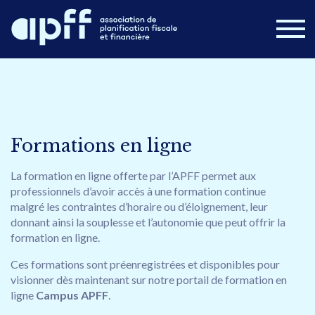
Devenir membre
Connexion
Nouvelles
FAQ
Formations en ligne
Nous joindre
La formation en ligne offerte par l’APFF permet aux
professionnels d’avoir accès à une formation continue
Postes disponibles
Campus APFF
malgré les contraintes d’horaire ou d’éloignement, leur
donnant ainsi la souplesse et l’autonomie que peut offrir la
Congrès 2026
À propos
Formations
formation en ligne.
Cours en ligne
Publications
Ces formations sont préenregistrées et disponibles pour
visionner dès maintenant sur notre portail de formation en
ligne
Campus APFF
.