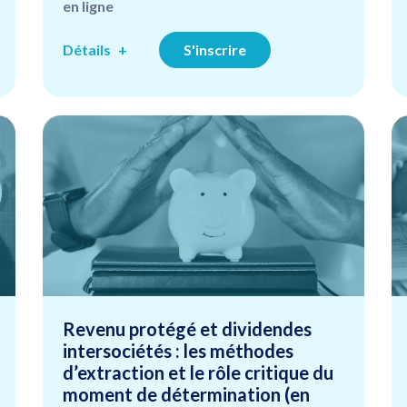
en ligne
Détails
S'inscrire
Revenu protégé et dividendes
intersociétés : les méthodes
d’extraction et le rôle critique du
moment de détermination (en