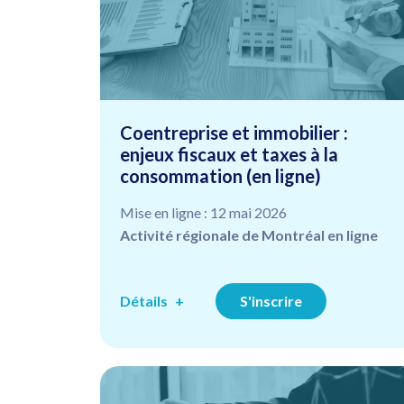
Coentreprise et immobilier :
enjeux fiscaux et taxes à la
consommation (en ligne)
Mise en ligne : 12 mai 2026
Activité régionale de Montréal en ligne
Détails
S'inscrire