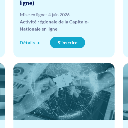
ligne)
Mise en ligne : 4 juin 2026
Activité régionale de la Capitale-
Nationale en ligne
Détails
S'inscrire