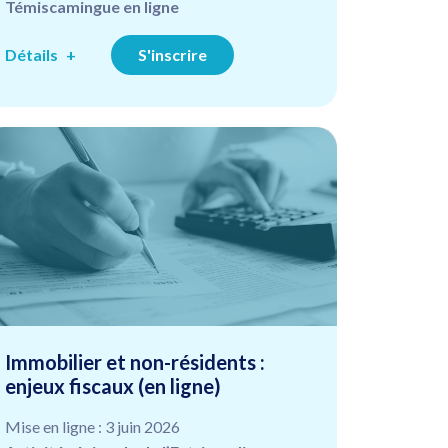
Témiscamingue en ligne
Détails
S'inscrire
Immobilier et non-résidents :
enjeux fiscaux (en ligne)
Mise en ligne : 3 juin 2026