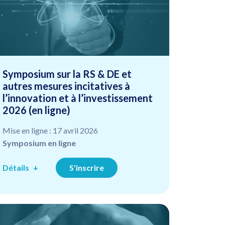
Symposium sur la RS & DE et
autres mesures incitatives à
l’innovation et à l’investissement
2026 (en ligne)
Mise en ligne : 17 avril 2026
Symposium en ligne
Détails
S'inscrire