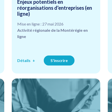
Enjeux potentiels en
réorganisations d’entreprises (en
ligne)
Mise en ligne : 27 mai 2026
Activité régionale de la Montérégie en
ligne
Détails
S'inscrire