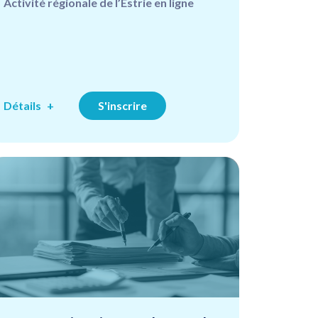
Activité régionale de l’Estrie en ligne
Détails
S'inscrire