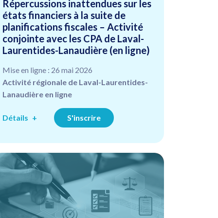
Répercussions inattendues sur les
états financiers à la suite de
planifications fiscales – Activité
conjointe avec les CPA de Laval-
Laurentides-Lanaudière (en ligne)
Mise en ligne : 26 mai 2026
Activité régionale de Laval-Laurentides-
Lanaudière en ligne
Détails
S'inscrire