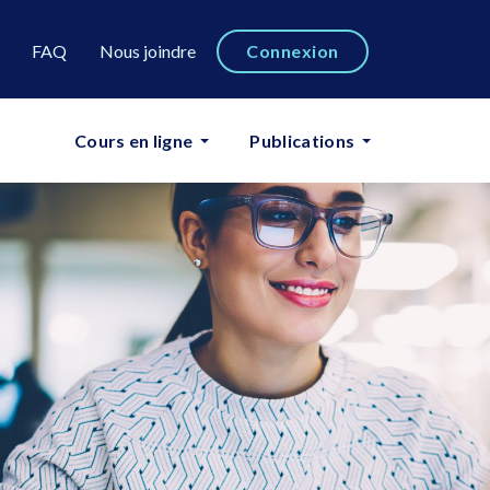
FAQ
Nous joindre
Connexion
ns
Cours en ligne
Publications