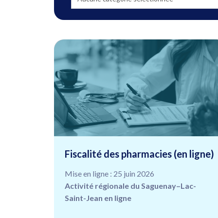
Fiscalité des pharmacies (en ligne)
Mise en ligne : 25 juin 2026
Activité régionale du Saguenay–Lac-
Saint-Jean en ligne