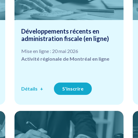
Développements récents en
administration fiscale (en ligne)
Mise en ligne : 20 mai 2026
Activité régionale de Montréal en ligne
Détails
S'inscrire