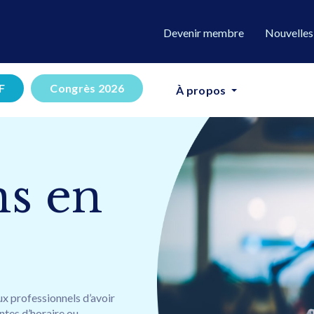
Devenir membre
Nouvelles
F
Congrès 2026
À propos
Formatio
s en
ux professionnels d’avoir
ntes d’horaire ou