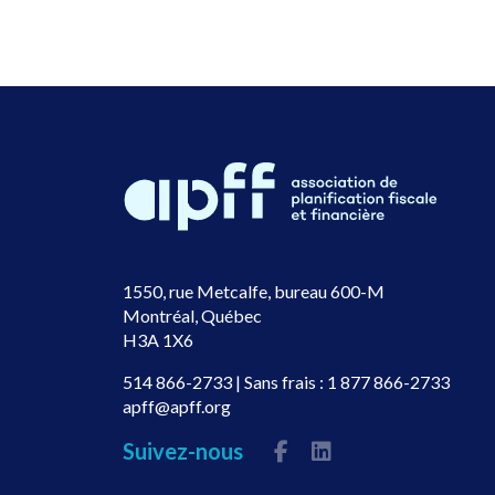
1550, rue Metcalfe, bureau 600-M
Montréal, Québec
H3A 1X6
514 866-2733
| Sans frais :
1 877 866-2733
apff@apff.org
Suivez-nous