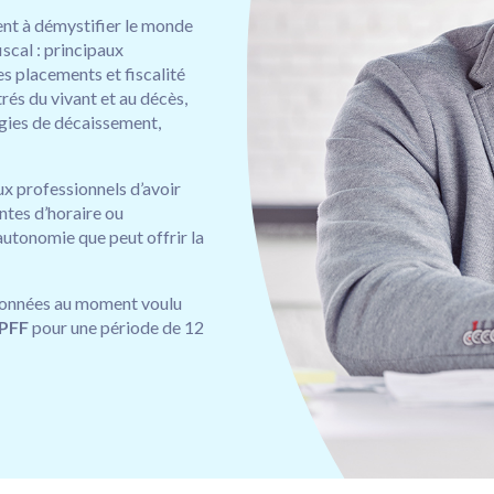
ent à démystifier le monde
iscal : principaux
es placements et fiscalité
rés du vivant et au décès,
égies de décaissement,
ux professionnels d’avoir
ntes d’horaire ou
’autonomie que peut offrir la
sionnées au moment voulu
PFF
pour une période de 12