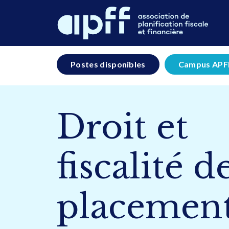
Postes disponibles
Campus APF
Droit et
fiscalité d
placemen