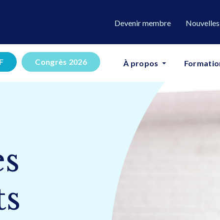
Devenir membre
Nouvelles
F
Congrès 2026
À propos
Formatio
es
ts