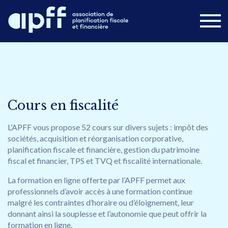
Devenir membre
Connexion
Nouvelles
FAQ
Cours en fiscalité
Nous joindre
L’APFF vous propose 52 cours sur divers sujets : impôt des
sociétés, acquisition et réorganisation corporative,
Postes disponibles
Campus APFF
planification fiscale et financière, gestion du patrimoine
fiscal et financier, TPS et TVQ et fiscalité internationale.
Congrès 2026
À propos
Formations
La formation en ligne offerte par l’APFF permet aux
Cours en ligne
Publications
professionnels d’avoir accès à une formation continue
malgré les contraintes d’horaire ou d’éloignement, leur
donnant ainsi la souplesse et l’autonomie que peut offrir la
formation en ligne.