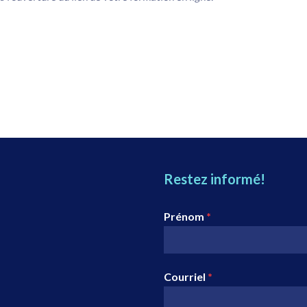
Restez informé!
Prénom
*
Courriel
*