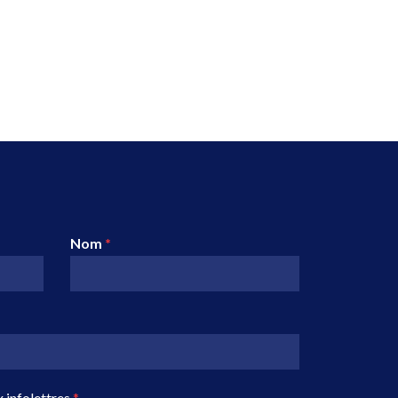
Nom
*
 infolettres
*