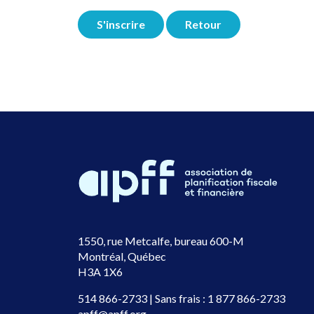
S'inscrire
Retour
1550, rue Metcalfe, bureau 600-M
Montréal, Québec
H3A 1X6
514 866-2733
| Sans frais :
1 877 866-2733
apff@apff.org