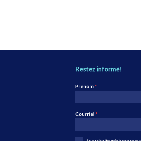
Restez informé!
Prénom
*
Courriel
*
Je souhaite m'abonner aux